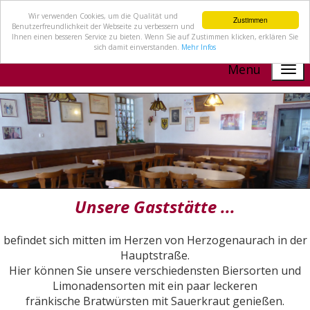
Wir verwenden Cookies, um die Qualität und
Zustimmen
Benutzerfreundlichkeit der Webseite zu verbessern und
Ihnen einen besseren Service zu bieten. Wenn Sie auf Zustimmen klicken, erklären Sie
sich damit einverstanden.
Mehr Infos
Menu
Unsere Gaststätte ...
befindet sich mitten im Herzen von Herzogenaurach in der
Hauptstraße.
Hier können Sie unsere verschiedensten Biersorten und
Limonadensorten mit ein paar leckeren
fränkische Bratwürsten mit Sauerkraut genießen.